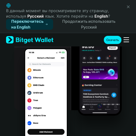
English
日本語
В данный момент вы просматриваете эту страницу,
используя
Русский
язык. Хотите перейти на
English
?
Tiếng Việt
Переключитесь
Продолжить использовать
Русский
на English
Русский
Español (Latinoamérica)
Türkçe
Скачать
Italiano
Français
Deutsch
简体中文
繁體中文
Português (Portugal)
Bahasa Indonesia
ภาษาไทย
हिन्दी
বাংলা
Español
Português (Brasil)
Español (Argentina)