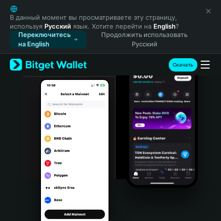
English
日本語
В данный момент вы просматриваете эту страницу,
используя
Русский
язык. Хотите перейти на
English
?
Tiếng Việt
Переключитесь
Продолжить использовать
Русский
на English
Русский
Español (Latinoamérica)
Türkçe
Скачать
Italiano
Français
Deutsch
简体中文
繁體中文
Português (Portugal)
Bahasa Indonesia
ภาษาไทย
हिन्दी
বাংলা
Español
Português (Brasil)
Español (Argentina)