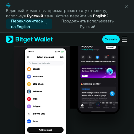
English
日本語
В данный момент вы просматриваете эту страницу,
используя
Русский
язык. Хотите перейти на
English
?
Tiếng Việt
Переключитесь
Продолжить использовать
Русский
на English
Русский
Español (Latinoamérica)
Türkçe
Скачать
Italiano
Français
Deutsch
简体中文
繁體中文
Português (Portugal)
Bahasa Indonesia
ภาษาไทย
हिन्दी
বাংলা
Español
Português (Brasil)
Español (Argentina)