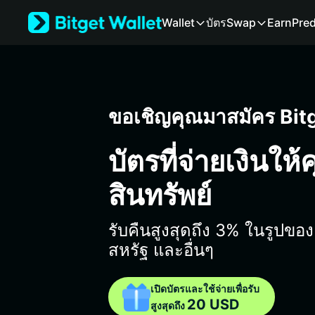
English
Wallet
บัตร
Swap
Earn
Pred
日本語
Tiếng Việt
Русский
Español (Latinoamérica)
Türkçe
Italiano
ขอเชิญคุณมาสมัคร Bit
Français
Deutsch
บัตรที่จ่ายเงินให้
简体中文
繁體中文
สินทรัพย์
Português (Portugal)
Bahasa Indonesia
ภาษาไทย
รับคืนสูงสุดถึง 3% ในรูปของ
हिन्दी
สหรัฐ และอื่นๆ
বাংলা
Español
เปิดบัตรและใช้จ่ายเพื่อรับ
Português (Brasil)
20 USD
สูงสุดถึง
Español (Argentina)