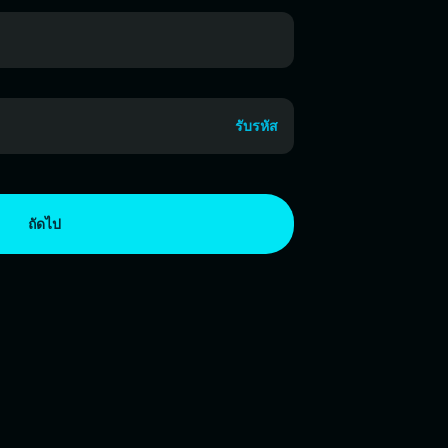
รับรหัส
ถัดไป