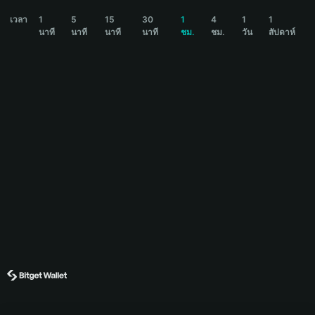
$ALPHA Price Chart
เวลา
1
5
15
30
1
4
1
1
นาที
นาที
นาที
นาที
ชม.
ชม.
วัน
สัปดาห์