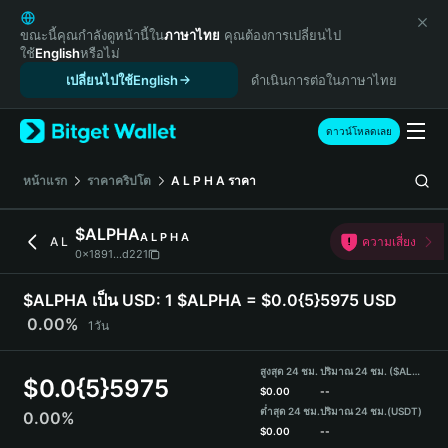
English
日本語
ขณะนี้คุณกำลังดูหน้านี้ใน
ภาษาไทย
คุณต้องการเปลี่ยนไป
ใช้
English
หรือไม่
Tiếng Việt
เปลี่ยนไปใช้English
ดำเนินการต่อในภาษาไทย
Русский
Español (Latinoamérica)
Türkçe
ดาวน์โหลดเลย
Italiano
Français
หน้าแรก
ราคาคริปโต
A L P H A
ราคา
Deutsch
简体中文
$ALPHA
A L P H A
A L
ความเสี่ยง
繁體中文
0x1891...d221
Português (Portugal)
Bahasa Indonesia
$ALPHA เป็น USD:
1 $ALPHA = $0.0{5}5975 USD
ภาษาไทย
0.00%
1วัน
हिन्दी
বাংলা
สูงสุด 24 ชม.
ปริมาณ 24 ชม. ($ALPHA)
$
0.0{5}5975
Español
$
0.00
--
ต่ำสุด 24 ชม.
ปริมาณ 24 ชม.
(USDT)
0.00%
Português (Brasil)
$
0.00
--
Español (Argentina)