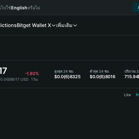
นไปใช้
English
หรือไม่
ictions
Bitget Wallet X
เพิ่มเติม
17
สูงสุด 24 ชม.
ต่ำสุด 24 ชม.
ปริมาณ 2
-1.80%
$0.0{6}8325
$0.0{6}8016
715.9
$0.0{6}8017 USD
1วัน
Lite
P