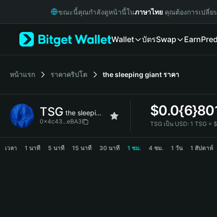
English
ขณะนี้คุณกำลังดูหน้านี้ใน
ภาษาไทย
คุณต้องการเปลี่ย
日本語
Tiếng Việt
Wallet
บัตร
Swap
Earn
Pred
Русский
Español (Latinoamérica)
Türkçe
Italiano
หน้าแรก
ราคาคริปโต
the sleeping giant
ราคา
Français
Deutsch
$
0.0{6}80
TSG
简体中文
the sleeping giant
繁體中文
0x4c43...eBA3
TSG เป็น USD:
1 TSG = 
Português (Portugal)
TSG Price Chart
Bahasa Indonesia
เวลา
1 นาที
5 นาที
15 นาที
30 นาที
1 ชม.
4 ชม.
1 วัน
1 สัปดาห์
ภาษาไทย
हिन्दी
বাংলা
Español
Português (Brasil)
Español (Argentina)