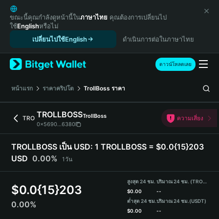
English
日本語
ขณะนี้คุณกำลังดูหน้านี้ใน
ภาษาไทย
คุณต้องการเปลี่ยนไป
ใช้
English
หรือไม่
Tiếng Việt
เปลี่ยนไปใช้English
ดำเนินการต่อในภาษาไทย
Русский
Español (Latinoamérica)
Türkçe
ดาวน์โหลดเลย
Italiano
Français
หน้าแรก
ราคาคริปโต
TrollBoss
ราคา
Deutsch
简体中文
TROLLBOSS
TrollBoss
TRO
ความเสี่ยง
繁體中文
0x5690...6380
Português (Portugal)
Bahasa Indonesia
TROLLBOSS เป็น USD:
1 TROLLBOSS = $0.0{15}203
ภาษาไทย
USD
0.00%
1วัน
हिन्दी
বাংলা
สูงสุด 24 ชม.
ปริมาณ 24 ชม. (TROLLBOSS)
$
0.0{15}203
Español
$
0.00
--
ต่ำสุด 24 ชม.
ปริมาณ 24 ชม.
(USDT)
0.00%
Português (Brasil)
$
0.00
--
Español (Argentina)