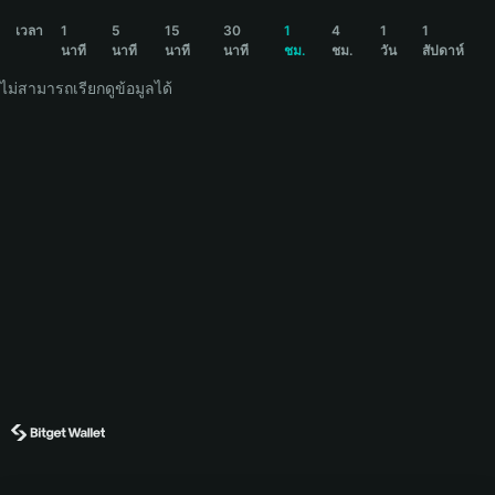
TROLLBOSS Price Chart
เวลา
1
5
15
30
1
4
1
1
นาที
นาที
นาที
นาที
ชม.
ชม.
วัน
สัปดาห์
ไม่สามารถเรียกดูข้อมูลได้