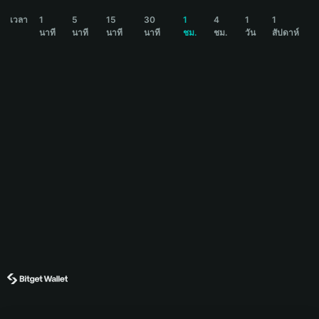
AURUM Price Chart
เวลา
1
5
15
30
1
4
1
1
นาที
นาที
นาที
นาที
ชม.
ชม.
วัน
สัปดาห์