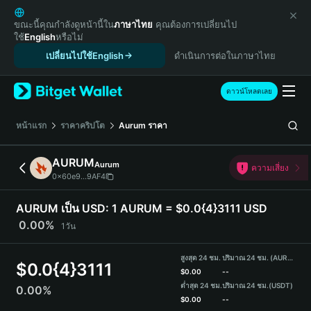
English
日本語
ขณะนี้คุณกำลังดูหน้านี้ใน
ภาษาไทย
คุณต้องการเปลี่ยนไป
ใช้
English
หรือไม่
Tiếng Việt
เปลี่ยนไปใช้English
ดำเนินการต่อในภาษาไทย
Русский
Español (Latinoamérica)
Türkçe
ดาวน์โหลดเลย
Italiano
Français
หน้าแรก
ราคาคริปโต
Aurum
ราคา
Deutsch
简体中文
AURUM
Aurum
ความเสี่ยง
繁體中文
0x60e9...9AF4
Português (Portugal)
Bahasa Indonesia
AURUM เป็น USD:
1 AURUM = $0.0{4}3111 USD
ภาษาไทย
0.00%
1วัน
हिन्दी
বাংলা
สูงสุด 24 ชม.
ปริมาณ 24 ชม. (AURUM)
$
0.0{4}3111
Español
$
0.00
--
ต่ำสุด 24 ชม.
ปริมาณ 24 ชม.
(USDT)
0.00%
Português (Brasil)
$
0.00
--
Español (Argentina)