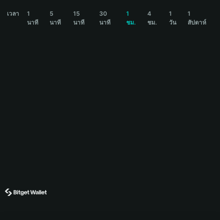
BASEDREVEAL Price Chart
เวลา
1
5
15
30
1
4
1
1
นาที
นาที
นาที
นาที
ชม.
ชม.
วัน
สัปดาห์