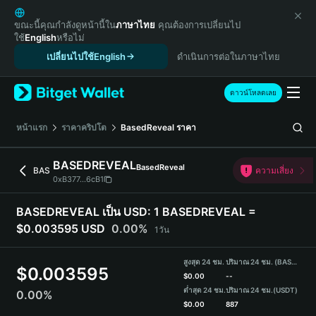
English
日本語
ขณะนี้คุณกำลังดูหน้านี้ใน
ภาษาไทย
คุณต้องการเปลี่ยนไป
ใช้
English
หรือไม่
Tiếng Việt
เปลี่ยนไปใช้English
ดำเนินการต่อในภาษาไทย
Русский
Español (Latinoamérica)
Türkçe
ดาวน์โหลดเลย
Italiano
Français
หน้าแรก
ราคาคริปโต
BasedReveal
ราคา
Deutsch
简体中文
BASEDREVEAL
BasedReveal
BAS
ความเสี่ยง
繁體中文
0xB377...6cB1
Português (Portugal)
Bahasa Indonesia
BASEDREVEAL เป็น USD:
1 BASEDREVEAL =
ภาษาไทย
$0.003595 USD
0.00%
1วัน
हिन्दी
বাংলা
สูงสุด 24 ชม.
ปริมาณ 24 ชม. (BASEDREVEAL)
$
0.003595
Español
$
0.00
--
ต่ำสุด 24 ชม.
ปริมาณ 24 ชม.
(USDT)
0.00%
Português (Brasil)
$
0.00
887
Español (Argentina)