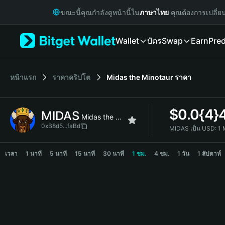
English
ขณะนี้คุณกำลังดูหน้านี้ใน
ภาษาไทย
คุณต้องการเปลี่ย
日本語
Tiếng Việt
Wallet
บัตร
Swap
Earn
Pred
Русский
Español (Latinoamérica)
Türkçe
Italiano
หน้าแรก
ราคาคริปโต
Midas the Minotaur
ราคา
Français
Deutsch
$
0.0{4}
MIDAS
简体中文
Midas the Minotaur
繁體中文
0xB8d5...faBd
MIDAS เป็น USD:
1 
Português (Portugal)
MIDAS Price Chart
Bahasa Indonesia
เวลา
1 นาที
5 นาที
15 นาที
30 นาที
1 ชม.
4 ชม.
1 วัน
1 สัปดาห์
ภาษาไทย
हिन्दी
বাংলা
Español
Português (Brasil)
Español (Argentina)