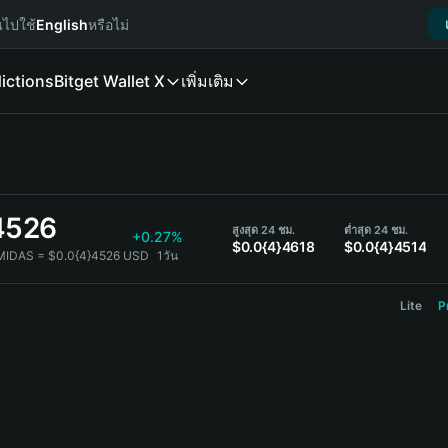
นไปใช้
English
หรือไม่
ictions
Bitget Wallet X
เพิ่มเติม
4526
สูงสุด 24 ชม.
ต่ำสุด 24 ชม.
+0.27%
$0.0{4}4618
$0.0{4}4514
MIDAS = $0.0{4}4526 USD
1วัน
Lite
P