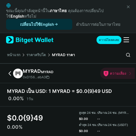
English
日本語
ขณะนี้คุณกำลังดูหน้านี้ใน
ภาษาไทย
คุณต้องการเปลี่ยนไป
ใช้
English
หรือไม่
Tiếng Việt
เปลี่ยนไปใช้English
ดำเนินการต่อในภาษาไทย
Русский
Español (Latinoamérica)
Türkçe
ดาวน์โหลดเลย
Italiano
Français
หน้าแรก
ราคาคริปโต
MYRAD
ราคา
Deutsch
简体中文
MYRAD
MYRAD
ความเสี่ยง
繁體中文
0xD156...ebA3
Português (Portugal)
Bahasa Indonesia
MYRAD เป็น USD:
1 MYRAD = $0.0{9}49 USD
ภาษาไทย
0.00%
1วัน
हिन्दी
বাংলা
สูงสุด 24 ชม.
ปริมาณ 24 ชม. (MYRAD)
$
0.0{9}49
Español
$
0.00
--
ต่ำสุด 24 ชม.
ปริมาณ 24 ชม.
(USDT)
0.00%
Português (Brasil)
$
0.00
--
Español (Argentina)