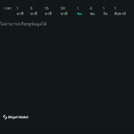
MYRAD Price Chart
เวลา
1
5
15
30
1
4
1
1
นาที
นาที
นาที
นาที
ชม.
ชม.
วัน
สัปดาห์
ไม่สามารถเรียกดูข้อมูลได้