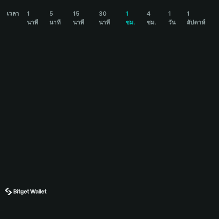
SHOGUN Price Chart
เวลา
1
5
15
30
1
4
1
1
นาที
นาที
นาที
นาที
ชม.
ชม.
วัน
สัปดาห์