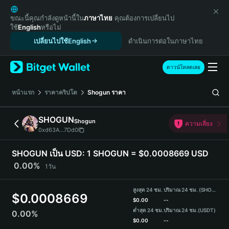
English
日本語
ขณะนี้คุณกำลังดูหน้านี้ใน
ภาษาไทย
คุณต้องการเปลี่ยนไป
ใช้
English
หรือไม่
Tiếng Việt
เปลี่ยนไปใช้English
ดำเนินการต่อในภาษาไทย
Русский
Español (Latinoamérica)
Türkçe
ดาวน์โหลดเลย
Italiano
Français
หน้าแรก
ราคาคริปโต
Shogun
ราคา
Deutsch
简体中文
SHOGUN
Shogun
ความเสี่ยง
繁體中文
0xd63A...7Dd0
Português (Portugal)
Bahasa Indonesia
SHOGUN เป็น USD:
1 SHOGUN = $0.0008669 USD
ภาษาไทย
0.00%
1วัน
हिन्दी
বাংলা
สูงสุด 24 ชม.
ปริมาณ 24 ชม. (SHOGUN)
$
0.0008669
Español
$
0.00
--
ต่ำสุด 24 ชม.
ปริมาณ 24 ชม.
(USDT)
0.00%
Português (Brasil)
$
0.00
--
Español (Argentina)