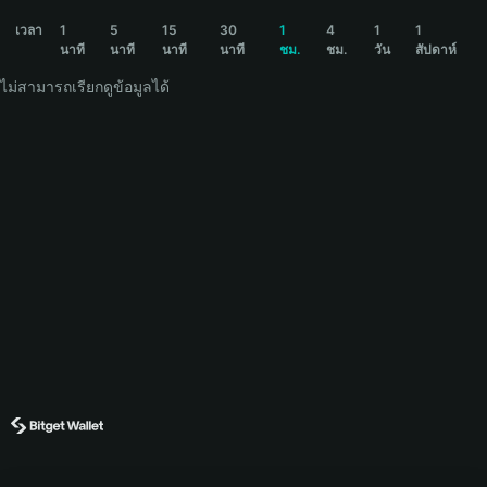
BOBO Price Chart
เวลา
1
5
15
30
1
4
1
1
นาที
นาที
นาที
นาที
ชม.
ชม.
วัน
สัปดาห์
ไม่สามารถเรียกดูข้อมูลได้