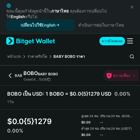
English
日本語
ขณะนี้คุณกำลังดูหน้านี้ใน
ภาษาไทย
คุณต้องการเปลี่ยนไป
ใช้
English
หรือไม่
Tiếng Việt
เปลี่ยนไปใช้English
ดำเนินการต่อในภาษาไทย
Русский
Español (Latinoamérica)
Türkçe
ดาวน์โหลดเลย
Italiano
Français
หน้าแรก
ราคาคริปโต
BABY BOBO
ราคา
Deutsch
简体中文
BOBO
BABY BOBO
BAB
ความเสี่ยง
繁體中文
0xee04...7b06
Português (Portugal)
Bahasa Indonesia
BOBO เป็น USD:
1 BOBO = $0.0{5}1279 USD
0.00%
ภาษาไทย
1วัน
हिन्दी
বাংলা
สูงสุด 24 ชม.
ปริมาณ 24 ชม. (BOBO)
$
0.0{5}1279
Español
$
0.00
--
ต่ำสุด 24 ชม.
ปริมาณ 24 ชม.
(USDT)
0.00%
Português (Brasil)
$
0.00
--
Español (Argentina)