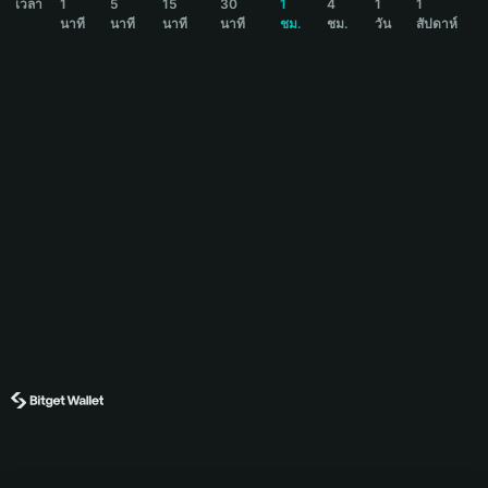
เวลา
1
5
15
30
1
4
1
1
นาที
นาที
นาที
นาที
ชม.
ชม.
วัน
สัปดาห์