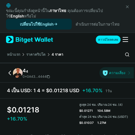
English
日本語
ขณะนี้คุณกำลังดูหน้านี้ใน
ภาษาไทย
คุณต้องการเปลี่ยนไป
ใช้
English
หรือไม่
Tiếng Việt
เปลี่ยนไปใช้English
ดำเนินการต่อในภาษาไทย
Русский
Español (Latinoamérica)
Türkçe
ดาวน์โหลดเลย
Italiano
Français
หน้าแรก
ราคาคริปโต
4
ราคา
Deutsch
简体中文
4
4
ความเสี่ยง
繁體中文
0x0A43...4444
Português (Portugal)
Bahasa Indonesia
4 เป็น USD:
1 4 = $0.01218 USD
+16.70%
1วัน
ภาษาไทย
हिन्दी
สูงสุด 24 ชม.
ปริมาณ 24 ชม. (4)
$
0.01218
বাংলা
$
0.01271
104.58M
ต่ำสุด 24 ชม.
ปริมาณ 24 ชม.
(USDT)
+16.70%
Español
$
0.01037
1.27M
Português (Brasil)
4 Price Chart
Español (Argentina)