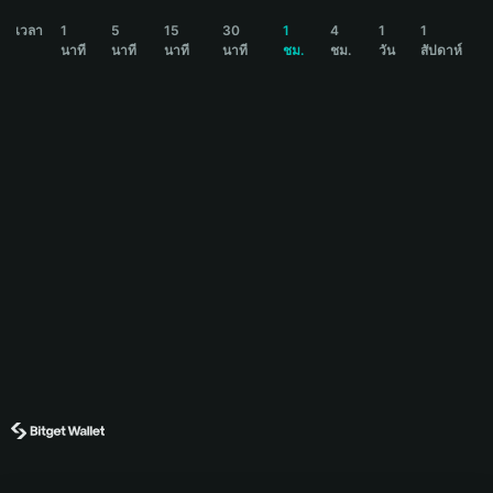
九紫离火运 Price Chart
เวลา
1
5
15
30
1
4
1
1
นาที
นาที
นาที
นาที
ชม.
ชม.
วัน
สัปดาห์