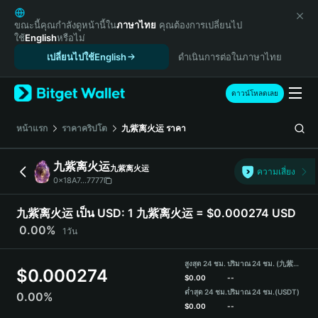
English
日本語
ขณะนี้คุณกำลังดูหน้านี้ใน
ภาษาไทย
คุณต้องการเปลี่ยนไป
ใช้
English
หรือไม่
Tiếng Việt
เปลี่ยนไปใช้English
ดำเนินการต่อในภาษาไทย
Русский
Español (Latinoamérica)
Türkçe
ดาวน์โหลดเลย
Italiano
Français
หน้าแรก
ราคาคริปโต
九紫离火运
ราคา
Deutsch
简体中文
九紫离火运
九紫离火运
ความเสี่ยง
繁體中文
0x18A7...7777
Português (Portugal)
Bahasa Indonesia
九紫离火运 เป็น USD:
1 九紫离火运 = $0.000274 USD
ภาษาไทย
0.00%
1วัน
हिन्दी
বাংলা
สูงสุด 24 ชม.
ปริมาณ 24 ชม. (九紫离火运)
$
0.000274
Español
$
0.00
--
ต่ำสุด 24 ชม.
ปริมาณ 24 ชม.
(USDT)
0.00%
Português (Brasil)
$
0.00
--
Español (Argentina)