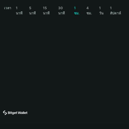
雪球人生 Price Chart
เวลา
1
5
15
30
1
4
1
1
นาที
นาที
นาที
นาที
ชม.
ชม.
วัน
สัปดาห์