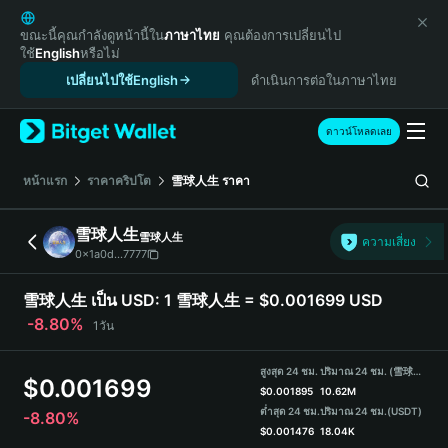
English
日本語
ขณะนี้คุณกำลังดูหน้านี้ใน
ภาษาไทย
คุณต้องการเปลี่ยนไป
ใช้
English
หรือไม่
Tiếng Việt
เปลี่ยนไปใช้English
ดำเนินการต่อในภาษาไทย
Русский
Español (Latinoamérica)
Türkçe
ดาวน์โหลดเลย
Italiano
Français
หน้าแรก
ราคาคริปโต
雪球人生
ราคา
Deutsch
简体中文
雪球人生
雪球人生
ความเสี่ยง
繁體中文
0x1a0d...7777
Português (Portugal)
Bahasa Indonesia
雪球人生 เป็น USD:
1 雪球人生 = $0.001699 USD
ภาษาไทย
-8.80%
1วัน
हिन्दी
বাংলা
สูงสุด 24 ชม.
ปริมาณ 24 ชม. (雪球人生)
$
0.001699
Español
$
0.001895
10.62M
ต่ำสุด 24 ชม.
ปริมาณ 24 ชม.
(USDT)
-8.80%
Português (Brasil)
$
0.001476
18.04K
Español (Argentina)