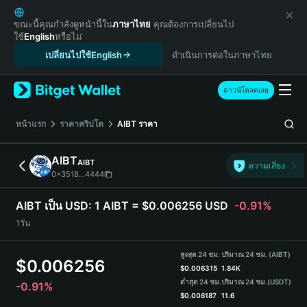
English
日本語
ขณะนี้คุณกำลังดูหน้านี้ใน
ภาษาไทย
คุณต้องการเปลี่ยนไป
ใช้
English
หรือไม่
Tiếng Việt
เปลี่ยนไปใช้English
ดำเนินการต่อในภาษาไทย
Русский
Español (Latinoamérica)
Türkçe
ดาวน์โหลดเลย
Italiano
Français
หน้าแรก
ราคาคริปโต
AIBT
ราคา
Deutsch
简体中文
AIBT
AIBT
ความเสี่ยง
繁體中文
0x3518...4444
Português (Portugal)
Bahasa Indonesia
AIBT เป็น USD:
1 AIBT = $0.006256 USD
-0.91%
ภาษาไทย
1วัน
हिन्दी
বাংলা
สูงสุด 24 ชม.
ปริมาณ 24 ชม. (AIBT)
$
0.006256
Español
$
0.006315
1.84K
ต่ำสุด 24 ชม.
ปริมาณ 24 ชม.
(USDT)
-0.91%
Português (Brasil)
$
0.006187
11.6
Español (Argentina)