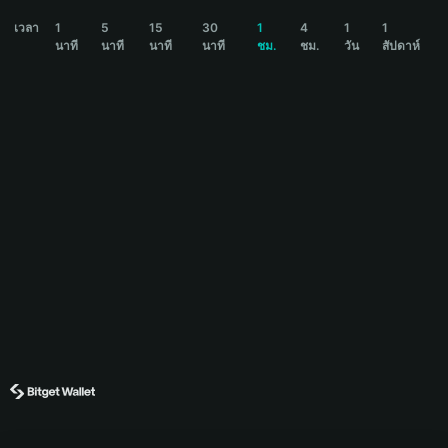
AIBT Price Chart
เวลา
1
5
15
30
1
4
1
1
นาที
นาที
นาที
นาที
ชม.
ชม.
วัน
สัปดาห์