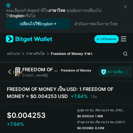
English
日本語
ขณะนี้คุณกำลังดูหน้านี้ใน
ภาษาไทย
คุณต้องการเปลี่ยนไป
ใช้
English
หรือไม่
Tiếng Việt
เปลี่ยนไปใช้English
ดำเนินการต่อในภาษาไทย
Русский
Español (Latinoamérica)
Türkçe
ดาวน์โหลดเลย
Italiano
Français
หน้าแรก
ราคาคริปโต
Freedom of Money
ราคา
Deutsch
简体中文
FREEDOM OF MONEY
Freedom of Money
ความเสี่ยง
繁體中文
0x3e17...4444
Português (Portugal)
Bahasa Indonesia
FREEDOM OF MONEY เป็น USD:
1 FREEDOM OF
ภาษาไทย
MONEY = $0.004253 USD
+7.64%
1วัน
हिन्दी
বাংলা
สูงสุด 24 ชม.
ปริมาณ 24 ชม. (FREEDOM OF MONEY)
$
0.004253
Español
$
0.005324
1.95B
ต่ำสุด 24 ชม.
ปริมาณ 24 ชม.
(USDT)
+7.64%
Português (Brasil)
$
0.003683
8.32M
Español (Argentina)