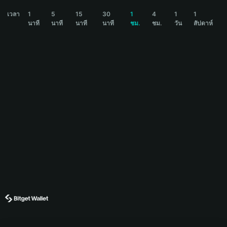
FREEDOM OF MONEY Price Chart
เวลา
1
5
15
30
1
4
1
1
นาที
นาที
นาที
นาที
ชม.
ชม.
วัน
สัปดาห์