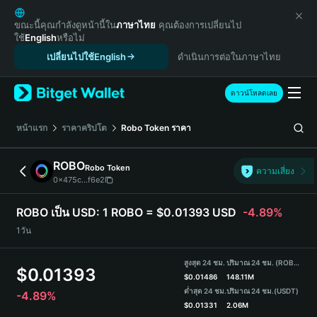
English
日本語
ขณะนี้คุณกำลังดูหน้านี้ใน
ภาษาไทย
คุณต้องการเปลี่ยนไป
ใช้
English
หรือไม่
Tiếng Việt
เปลี่ยนไปใช้English
ดำเนินการต่อในภาษาไทย
Русский
Español (Latinoamérica)
Türkçe
ดาวน์โหลดเลย
Italiano
Français
หน้าแรก
ราคาคริปโต
Robo Token
ราคา
Deutsch
简体中文
ROBO
Robo Token
ความเสี่ยง
繁體中文
0x475c...f6e2
Português (Portugal)
Bahasa Indonesia
ROBO เป็น USD:
1 ROBO = $0.01393 USD
-4.89%
ภาษาไทย
1วัน
हिन्दी
বাংলা
สูงสุด 24 ชม.
ปริมาณ 24 ชม. (ROBO)
$
0.01393
Español
$
0.01486
148.11M
ต่ำสุด 24 ชม.
ปริมาณ 24 ชม.
(USDT)
-4.89%
Português (Brasil)
$
0.01331
2.06M
Español (Argentina)