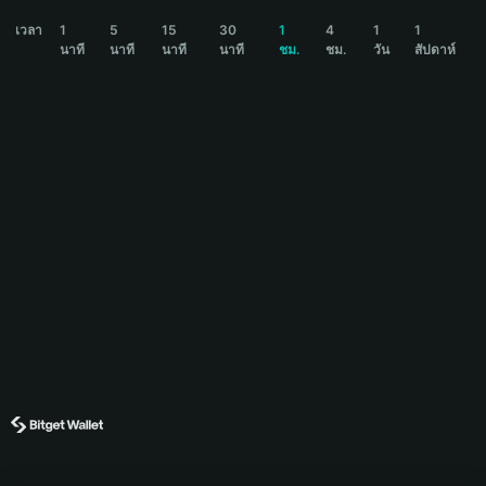
ROBO Price Chart
เวลา
1
5
15
30
1
4
1
1
นาที
นาที
นาที
นาที
ชม.
ชม.
วัน
สัปดาห์