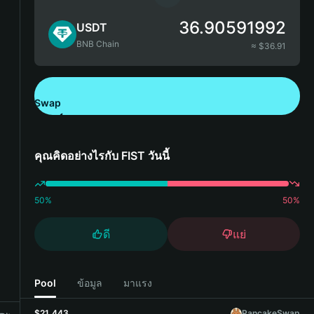
36.90591992
USDT
BNB Chain
≈ $
36.91
Swap
ดาวน์โหลด Bitget Wallet
คุณคิดอย่างไรกับ FIST วันนี้
50
%
50
%
ดี
แย่
Pool
ข้อมูล
มาแรง
$21,443
PancakeSwap