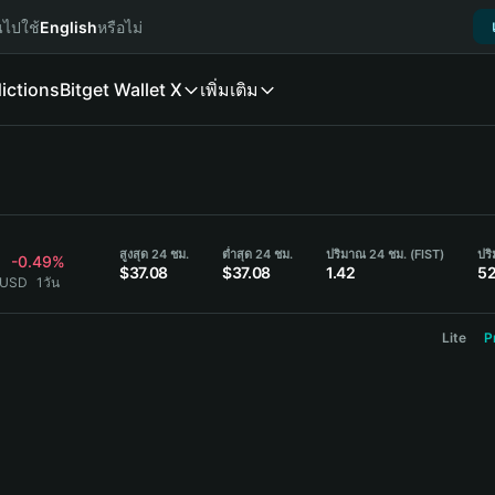
นไปใช้
English
หรือไม่
ictions
Bitget Wallet X
เพิ่มเติม
สูงสุด 24 ชม.
ต่ำสุด 24 ชม.
ปริมาณ 24 ชม. (FIST)
ปร
-0.49%
$37.08
$37.08
1.42
52
 USD
1วัน
Lite
P