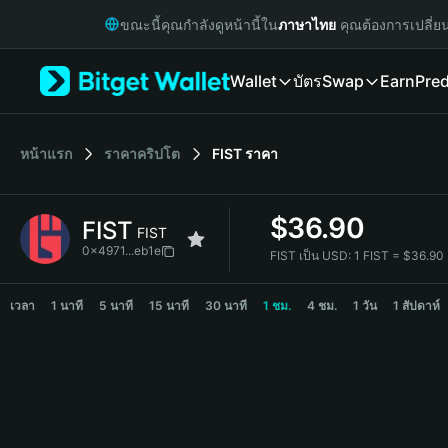
English
ขณะนี้คุณกำลังดูหน้านี้ใน
ภาษาไทย
คุณต้องการเปลี่ย
日本語
Tiếng Việt
Wallet
บัตร
Swap
Earn
Pred
Русский
Español (Latinoamérica)
Türkçe
Italiano
หน้าแรก
ราคาคริปโต
FIST
ราคา
Français
Deutsch
$
36.90
FIST
简体中文
FIST
繁體中文
0x4971...eb1e
FIST เป็น USD:
1 FIST = $36.90
Português (Portugal)
FIST Price Chart
Bahasa Indonesia
เวลา
1 นาที
5 นาที
15 นาที
30 นาที
1 ชม.
4 ชม.
1 วัน
1 สัปดาห์
ภาษาไทย
हिन्दी
বাংলা
Español
Português (Brasil)
Español (Argentina)