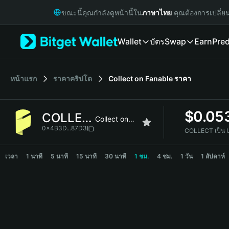
English
ขณะนี้คุณกำลังดูหน้านี้ใน
ภาษาไทย
คุณต้องการเปลี่ย
日本語
Tiếng Việt
Wallet
บัตร
Swap
Earn
Pred
Русский
Español (Latinoamérica)
Türkçe
Italiano
หน้าแรก
ราคาคริปโต
Collect on Fanable
ราคา
Français
Deutsch
$
0.05
COLLECT
简体中文
Collect on Fanable
繁體中文
0x4B3D...87D3
COLLECT เป็น 
Português (Portugal)
COLLECT Price Chart
Bahasa Indonesia
เวลา
1 นาที
5 นาที
15 นาที
30 นาที
1 ชม.
4 ชม.
1 วัน
1 สัปดาห์
ภาษาไทย
हिन्दी
বাংলা
Español
Português (Brasil)
Español (Argentina)