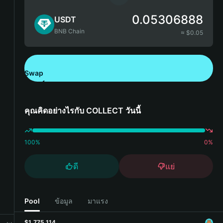
0.05306888
USDT
BNB Chain
≈ $
0.05
Swap
ดาวน์โหลด Bitget Wallet
คุณคิดอย่างไรกับ COLLECT วันนี้
100
%
0
%
ดี
แย่
Pool
ข้อมูล
มาแรง
$1,775,114