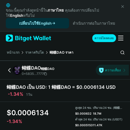
English
日本語
ขณะนี้คุณกำลังดูหน้านี้ใน
ภาษาไทย
คุณต้องการเปลี่ยนไป
ใช้
English
หรือไม่
Tiếng Việt
เปลี่ยนไปใช้English
ดำเนินการต่อในภาษาไทย
Русский
Español (Latinoamérica)
Türkçe
ดาวน์โหลดเลย
Italiano
Français
หน้าแรก
ราคาคริปโต
蝴蝶DAO
ราคา
Deutsch
简体中文
蝴蝶DAO
蝴蝶DAO
ความเสี่ยง
繁體中文
0x5835...7777
Português (Portugal)
Bahasa Indonesia
蝴蝶DAO เป็น USD:
1 蝴蝶DAO = $0.0006134 USD
ภาษาไทย
-1.34%
1วัน
हिन्दी
বাংলা
สูงสุด 24 ชม.
ปริมาณ 24 ชม. (蝴蝶DAO)
$
0.0006134
Español
$
0.000632
18.7M
ต่ำสุด 24 ชม.
ปริมาณ 24 ชม.
(USDT)
-1.34%
Português (Brasil)
$
0.0005153
11.47K
Español (Argentina)