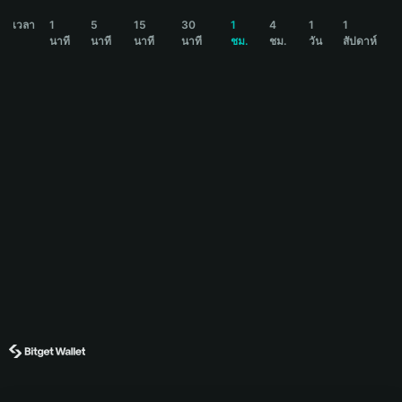
蝴蝶DAO Price Chart
เวลา
1
5
15
30
1
4
1
1
นาที
นาที
นาที
นาที
ชม.
ชม.
วัน
สัปดาห์