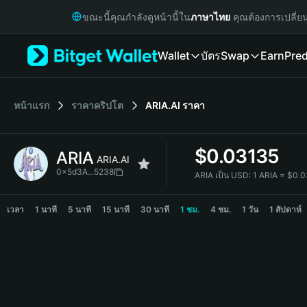
English
ขณะนี้คุณกำลังดูหน้านี้ใน
ภาษาไทย
คุณต้องการเปลี่ย
日本語
Tiếng Việt
Wallet
บัตร
Swap
Earn
Pred
Русский
Español (Latinoamérica)
Türkçe
Italiano
หน้าแรก
ราคาคริปโต
ARIA.AI
ราคา
Français
Deutsch
$
0.03135
ARIA
简体中文
ARIA.AI
繁體中文
0x5d3A...5238
ARIA เป็น USD:
1 ARIA = $0.
Português (Portugal)
ARIA Price Chart
Bahasa Indonesia
เวลา
1 นาที
5 นาที
15 นาที
30 นาที
1 ชม.
4 ชม.
1 วัน
1 สัปดาห์
ภาษาไทย
हिन्दी
বাংলা
Español
Português (Brasil)
Español (Argentina)