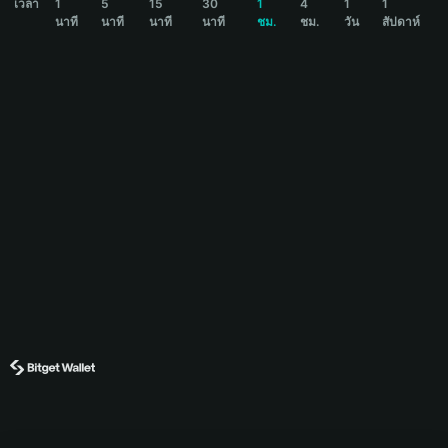
เวลา
1
5
15
30
1
4
1
1
นาที
นาที
นาที
นาที
ชม.
ชม.
วัน
สัปดาห์