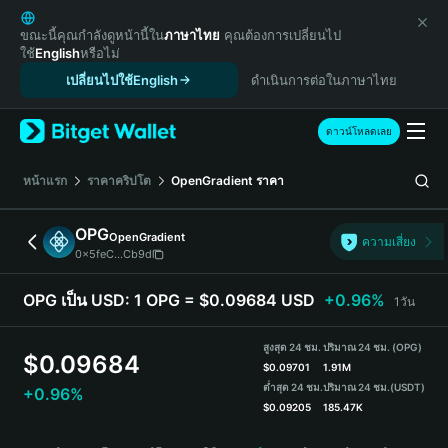
English
日本語
ขณะนี้คุณกำลังดูหน้านี้ใน
ภาษาไทย
คุณต้องการเปลี่ยนไป
ใช้
English
หรือไม่
Tiếng Việt
เปลี่ยนไปใช้English
ดำเนินการต่อในภาษาไทย
Русский
Español (Latinoamérica)
Türkçe
ดาวน์โหลดเลย
Italiano
Français
หน้าแรก
ราคาคริปโต
OpenGradient
ราคา
Deutsch
简体中文
OPG
OpenGradient
ความเสี่ยง
繁體中文
0x5feC...Cb9d
Português (Portugal)
Bahasa Indonesia
OPG เป็น USD:
1 OPG = $0.09684 USD
+0.96%
1วัน
ภาษาไทย
हिन्दी
สูงสุด 24 ชม.
ปริมาณ 24 ชม. (OPG)
$
0.09684
বাংলা
$
0.09701
1.91M
ต่ำสุด 24 ชม.
ปริมาณ 24 ชม.
(USDT)
+0.96%
Español
$
0.09205
185.47K
Português (Brasil)
OPG Price Chart
Español (Argentina)