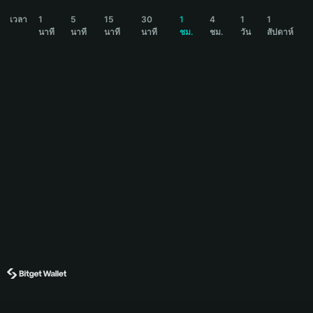
MINIONS Price Chart
เวลา
1
5
15
30
1
4
1
1
นาที
นาที
นาที
นาที
ชม.
ชม.
วัน
สัปดาห์