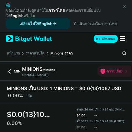
English
日本語
ขณะนี้คุณกำลังดูหน้านี้ใน
ภาษาไทย
คุณต้องการเปลี่ยนไป
ใช้
English
หรือไม่
Tiếng Việt
เปลี่ยนไปใช้English
ดำเนินการต่อในภาษาไทย
Русский
Español (Latinoamérica)
Türkçe
ดาวน์โหลดเลย
Italiano
Français
หน้าแรก
ราคาคริปโต
Minions
ราคา
Deutsch
简体中文
MINIONS
Minions
MIN
ความเสี่ยง
繁體中文
0x7654...6923
Português (Portugal)
Bahasa Indonesia
MINIONS เป็น USD:
1 MINIONS = $0.0{13}1067 USD
ภาษาไทย
0.00%
1วัน
हिन्दी
বাংলা
สูงสุด 24 ชม.
ปริมาณ 24 ชม. (MINIONS)
$
0.0{13}1067
Español
$
0.00
--
ต่ำสุด 24 ชม.
ปริมาณ 24 ชม.
(USDT)
0.00%
Português (Brasil)
$
0.00
--
Español (Argentina)