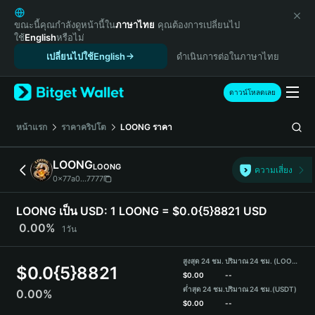
English
日本語
ขณะนี้คุณกำลังดูหน้านี้ใน
ภาษาไทย
คุณต้องการเปลี่ยนไป
ใช้
English
หรือไม่
Tiếng Việt
เปลี่ยนไปใช้English
ดำเนินการต่อในภาษาไทย
Русский
Español (Latinoamérica)
Türkçe
ดาวน์โหลดเลย
Italiano
Français
หน้าแรก
ราคาคริปโต
LOONG
ราคา
Deutsch
简体中文
LOONG
LOONG
ความเสี่ยง
繁體中文
0x77a0...7777
Português (Portugal)
Bahasa Indonesia
LOONG เป็น USD:
1 LOONG = $0.0{5}8821 USD
ภาษาไทย
0.00%
1วัน
हिन्दी
বাংলা
สูงสุด 24 ชม.
ปริมาณ 24 ชม. (LOONG)
$
0.0{5}8821
Español
$
0.00
--
ต่ำสุด 24 ชม.
ปริมาณ 24 ชม.
(USDT)
0.00%
Português (Brasil)
$
0.00
--
Español (Argentina)