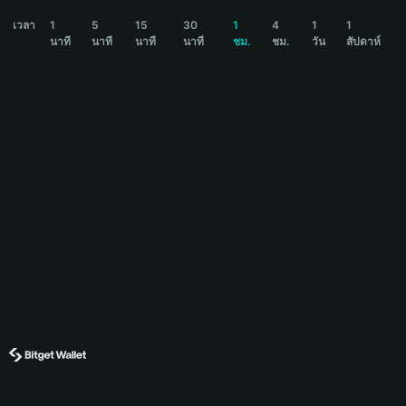
LOONG Price Chart
เวลา
1
5
15
30
1
4
1
1
นาที
นาที
นาที
นาที
ชม.
ชม.
วัน
สัปดาห์