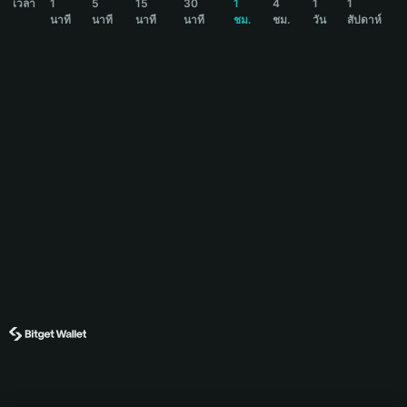
เวลา
1
5
15
30
1
4
1
1
นาที
นาที
นาที
นาที
ชม.
ชม.
วัน
สัปดาห์