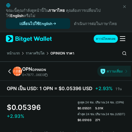
English
日本語
ขณะนี้คุณกำลังดูหน้านี้ใน
ภาษาไทย
คุณต้องการเปลี่ยนไป
ใช้
English
หรือไม่
Tiếng Việt
เปลี่ยนไปใช้English
ดำเนินการต่อในภาษาไทย
Русский
Español (Latinoamérica)
Türkçe
ดาวน์โหลดเลย
Italiano
Français
หน้าแรก
ราคาคริปโต
OPINION
ราคา
Deutsch
简体中文
OPN
OPINION
ความเสี่ยง
繁體中文
0x7977...06E0
Português (Portugal)
Bahasa Indonesia
OPN เป็น USD:
1 OPN = $0.05396 USD
+2.93%
1วัน
ภาษาไทย
हिन्दी
สูงสุด 24 ชม.
ปริมาณ 24 ชม. (OPN)
$
0.05396
বাংলা
$
0.05531
5.01K
ต่ำสุด 24 ชม.
ปริมาณ 24 ชม.
(USDT)
+2.93%
Español
$
0.05103
271
Português (Brasil)
OPN Price Chart
Español (Argentina)