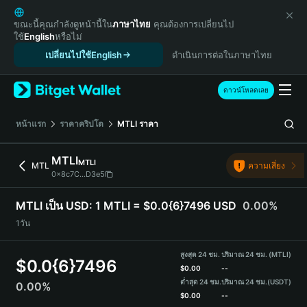
English
日本語
ขณะนี้คุณกำลังดูหน้านี้ใน
ภาษาไทย
คุณต้องการเปลี่ยนไป
ใช้
English
หรือไม่
Tiếng Việt
เปลี่ยนไปใช้English
ดำเนินการต่อในภาษาไทย
Русский
Español (Latinoamérica)
Türkçe
ดาวน์โหลดเลย
Italiano
Français
หน้าแรก
ราคาคริปโต
MTLI
ราคา
Deutsch
简体中文
MTLI
MTLI
MTL
ความเสี่ยง
繁體中文
0x8c7C...D3e5
Português (Portugal)
Bahasa Indonesia
MTLI เป็น USD:
1 MTLI = $0.0{6}7496 USD
0.00%
ภาษาไทย
1วัน
हिन्दी
বাংলা
สูงสุด 24 ชม.
ปริมาณ 24 ชม. (MTLI)
$
0.0{6}7496
Español
$
0.00
--
ต่ำสุด 24 ชม.
ปริมาณ 24 ชม.
(USDT)
0.00%
Português (Brasil)
$
0.00
--
Español (Argentina)