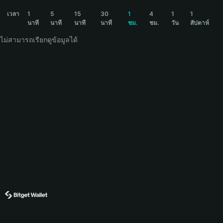
MTLI Price Chart
เวลา
1
5
15
30
1
4
1
1
นาที
นาที
นาที
นาที
ชม.
ชม.
วัน
สัปดาห์
ไม่สามารถเรียกดูข้อมูลได้