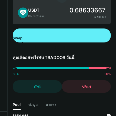
0.68633667
USDT
BNB Chain
≈ $
0.69
Swap
ดาวน์โหลด Bitget Wallet
คุณคิดอย่างไรกับ TRADOOR วันนี้
80
%
20
%
ดี
แย่
Pool
ข้อมูล
มาแรง
$854,644