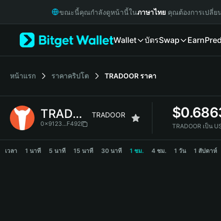
English
ขณะนี้คุณกำลังดูหน้านี้ใน
ภาษาไทย
คุณต้องการเปลี่ย
日本語
Tiếng Việt
Wallet
บัตร
Swap
Earn
Pred
Русский
Español (Latinoamérica)
Türkçe
Italiano
หน้าแรก
ราคาคริปโต
TRADOOR
ราคา
Français
Deutsch
$
0.686
TRADOOR
简体中文
TRADOOR
繁體中文
0x9123...F492
TRADOOR เป็น U
Português (Portugal)
TRADOOR Price Chart
Bahasa Indonesia
เวลา
1 นาที
5 นาที
15 นาที
30 นาที
1 ชม.
4 ชม.
1 วัน
1 สัปดาห์
ภาษาไทย
हिन्दी
বাংলা
Español
Português (Brasil)
Español (Argentina)