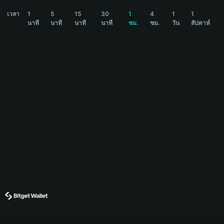
稳住我们能赢 Price Chart
เวลา
1
5
15
30
1
4
1
1
นาที
นาที
นาที
นาที
ชม.
ชม.
วัน
สัปดาห์