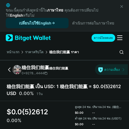
English
日本語
ขณะนี้คุณกำลังดูหน้านี้ใน
ภาษาไทย
คุณต้องการเปลี่ยนไป
ใช้
English
หรือไม่
Tiếng Việt
เปลี่ยนไปใช้English
ดำเนินการต่อในภาษาไทย
Русский
Español (Latinoamérica)
Türkçe
ดาวน์โหลดเลย
Italiano
Français
หน้าแรก
ราคาคริปโต
稳住我们能赢
ราคา
Deutsch
简体中文
稳住我们能赢
稳住我们能赢
ความเสี่ยง
繁體中文
0x9278...4444
Português (Portugal)
Bahasa Indonesia
稳住我们能赢 เป็น USD:
1 稳住我们能赢 = $0.0{5}2612
ภาษาไทย
USD
0.00%
1วัน
हिन्दी
বাংলা
สูงสุด 24 ชม.
ปริมาณ 24 ชม. (稳住我们能赢)
$
0.0{5}2612
Español
$
0.00
--
ต่ำสุด 24 ชม.
ปริมาณ 24 ชม.
(USDT)
0.00%
Português (Brasil)
$
0.00
--
Español (Argentina)