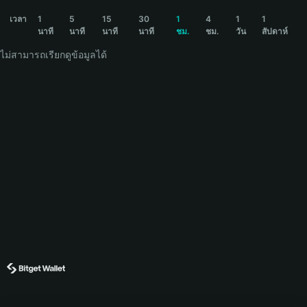
BDOG Price Chart
เวลา
1
5
15
30
1
4
1
1
นาที
นาที
นาที
นาที
ชม.
ชม.
วัน
สัปดาห์
ไม่สามารถเรียกดูข้อมูลได้