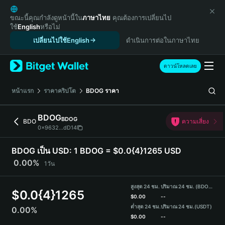
English
日本語
ขณะนี้คุณกำลังดูหน้านี้ใน
ภาษาไทย
คุณต้องการเปลี่ยนไป
ใช้
English
หรือไม่
Tiếng Việt
เปลี่ยนไปใช้English
ดำเนินการต่อในภาษาไทย
Русский
Español (Latinoamérica)
Türkçe
ดาวน์โหลดเลย
Italiano
Français
หน้าแรก
ราคาคริปโต
BDOG
ราคา
Deutsch
简体中文
BDOG
BDOG
BDO
ความเสี่ยง
繁體中文
0x9632...dD14
Português (Portugal)
Bahasa Indonesia
BDOG เป็น USD:
1 BDOG = $0.0{4}1265 USD
ภาษาไทย
0.00%
1วัน
हिन्दी
বাংলা
สูงสุด 24 ชม.
ปริมาณ 24 ชม. (BDOG)
$
0.0{4}1265
Español
$
0.00
--
ต่ำสุด 24 ชม.
ปริมาณ 24 ชม.
(USDT)
0.00%
Português (Brasil)
$
0.00
--
Español (Argentina)