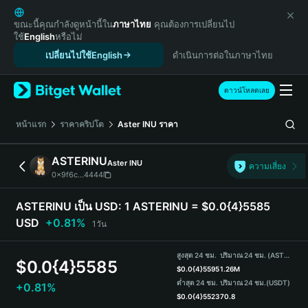
English
日本語
ขณะนี้คุณกำลังดูหน้านี้ใน
ภาษาไทย
คุณต้องการเปลี่ยนไป
ใช้
English
หรือไม่
Tiếng Việt
เปลี่ยนไปใช้English
ดำเนินการต่อในภาษาไทย
Русский
Español (Latinoamérica)
Türkçe
ดาวน์โหลดเลย
Italiano
Français
หน้าแรก
ราคาคริปโต
Aster INU
ราคา
Deutsch
简体中文
ASTERINU
Aster INU
ความเสี่ยง
繁體中文
0x9f6c...4444
Português (Portugal)
Bahasa Indonesia
ASTERINU เป็น USD:
1 ASTERINU = $0.0{4}5585
ภาษาไทย
USD
+0.81%
1วัน
हिन्दी
বাংলা
สูงสุด 24 ชม.
ปริมาณ 24 ชม. (ASTERINU)
$
0.0{4}5585
Español
$
0.0{4}5595
1.26M
ต่ำสุด 24 ชม.
ปริมาณ 24 ชม.
(USDT)
+0.81%
Português (Brasil)
$
0.0{4}5523
70.8
Español (Argentina)