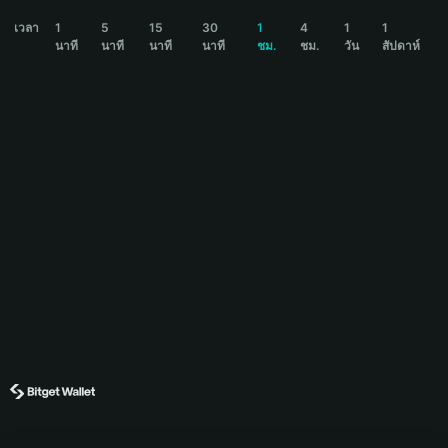
ASTERINU Price Chart
เวลา
1
5
15
30
1
4
1
1
นาที
นาที
นาที
นาที
ชม.
ชม.
วัน
สัปดาห์