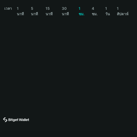
FREEDOM OF BOOK Price Chart
เวลา
1
5
15
30
1
4
1
1
นาที
นาที
นาที
นาที
ชม.
ชม.
วัน
สัปดาห์