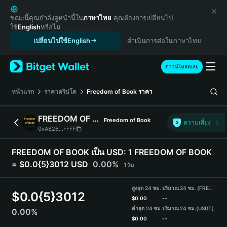
English
日本語
ขณะนี้คุณกำลังดูหน้านี้ใน
ภาษาไทย
คุณต้องการเปลี่ยนไป
ใช้
English
หรือไม่
Tiếng Việt
เปลี่ยนไปใช้English
ดำเนินการต่อในภาษาไทย
Русский
Español (Latinoamérica)
Türkçe
ดาวน์โหลดเลย
Italiano
Français
หน้าแรก
ราคาคริปโต
Freedom of Book
ราคา
Deutsch
简体中文
FREEDOM OF BOOK
Freedom of Book
ความเสี่ยง
繁體中文
0xA826...FFFF
Português (Portugal)
Bahasa Indonesia
FREEDOM OF BOOK เป็น USD:
1 FREEDOM OF BOOK
ภาษาไทย
= $0.0{5}3012 USD
0.00%
1วัน
हिन्दी
বাংলা
สูงสุด 24 ชม.
ปริมาณ 24 ชม. (FREEDOM OF BOOK)
$
0.0{5}3012
Español
$
0.00
--
ต่ำสุด 24 ชม.
ปริมาณ 24 ชม.
(USDT)
0.00%
Português (Brasil)
$
0.00
--
Español (Argentina)