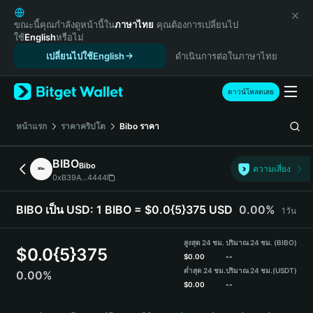
English
日本語
ขณะนี้คุณกำลังดูหน้านี้ใน
ภาษาไทย
คุณต้องการเปลี่ยนไป
ใช้
English
หรือไม่
Tiếng Việt
เปลี่ยนไปใช้English
ดำเนินการต่อในภาษาไทย
Русский
Español (Latinoamérica)
Türkçe
ดาวน์โหลดเลย
Italiano
Français
หน้าแรก
ราคาคริปโต
Bibo
ราคา
Deutsch
简体中文
BIBO
Bibo
ความเสี่ยง
繁體中文
0xB39A...4444
Português (Portugal)
Bahasa Indonesia
BIBO เป็น USD:
1 BIBO = $0.0{5}375 USD
0.00%
1วัน
ภาษาไทย
हिन्दी
สูงสุด 24 ชม.
ปริมาณ 24 ชม. (BIBO)
$
0.0{5}375
বাংলা
$
0.00
--
ต่ำสุด 24 ชม.
ปริมาณ 24 ชม.
(USDT)
0.00%
Español
$
0.00
--
Português (Brasil)
BIBO Price Chart
Español (Argentina)