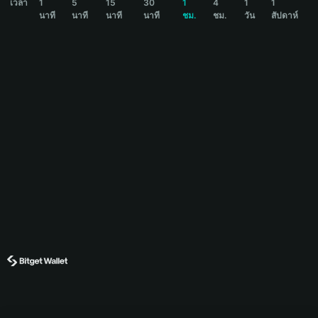
เวลา
1
5
15
30
1
4
1
1
นาที
นาที
นาที
นาที
ชม.
ชม.
วัน
สัปดาห์