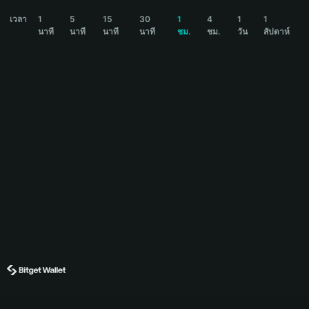
PUMP Price Chart
เวลา
1
5
15
30
1
4
1
1
นาที
นาที
นาที
นาที
ชม.
ชม.
วัน
สัปดาห์