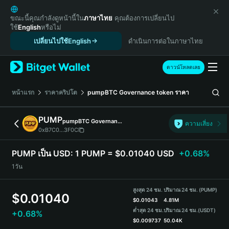
English
日本語
ขณะนี้คุณกำลังดูหน้านี้ใน
ภาษาไทย
คุณต้องการเปลี่ยนไป
ใช้
English
หรือไม่
Tiếng Việt
เปลี่ยนไปใช้English
ดำเนินการต่อในภาษาไทย
Русский
Español (Latinoamérica)
Türkçe
ดาวน์โหลดเลย
Italiano
Français
หน้าแรก
ราคาคริปโต
pumpBTC Governance token
ราคา
Deutsch
简体中文
PUMP
pumpBTC Governance token
ความเสี่ยง
繁體中文
0xB7C0...3F0C
Português (Portugal)
Bahasa Indonesia
PUMP เป็น USD:
1 PUMP = $0.01040 USD
+0.68%
ภาษาไทย
1วัน
हिन्दी
বাংলা
สูงสุด 24 ชม.
ปริมาณ 24 ชม. (PUMP)
$
0.01040
Español
$
0.01043
4.81M
ต่ำสุด 24 ชม.
ปริมาณ 24 ชม.
(USDT)
+0.68%
Português (Brasil)
$
0.009737
50.04K
Español (Argentina)