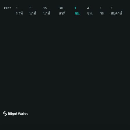
BETA Price Chart
เวลา
1
5
15
30
1
4
1
1
นาที
นาที
นาที
นาที
ชม.
ชม.
วัน
สัปดาห์