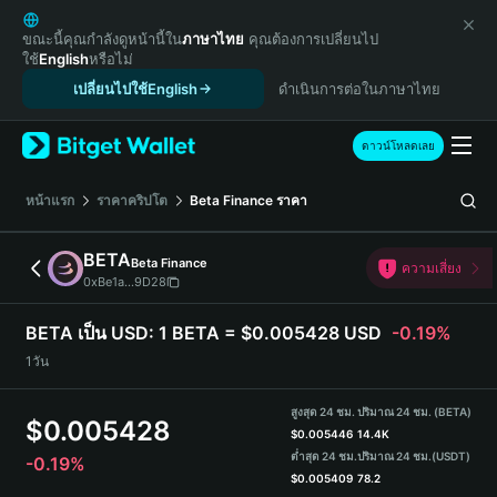
English
日本語
ขณะนี้คุณกำลังดูหน้านี้ใน
ภาษาไทย
คุณต้องการเปลี่ยนไป
ใช้
English
หรือไม่
Tiếng Việt
เปลี่ยนไปใช้English
ดำเนินการต่อในภาษาไทย
Русский
Español (Latinoamérica)
Türkçe
ดาวน์โหลดเลย
Italiano
Français
หน้าแรก
ราคาคริปโต
Beta Finance
ราคา
Deutsch
简体中文
BETA
Beta Finance
ความเสี่ยง
繁體中文
0xBe1a...9D28
Português (Portugal)
Bahasa Indonesia
BETA เป็น USD:
1 BETA = $0.005428 USD
-0.19%
ภาษาไทย
1วัน
हिन्दी
বাংলা
สูงสุด 24 ชม.
ปริมาณ 24 ชม. (BETA)
$
0.005428
Español
$
0.005446
14.4K
ต่ำสุด 24 ชม.
ปริมาณ 24 ชม.
(USDT)
-0.19%
Português (Brasil)
$
0.005409
78.2
Español (Argentina)