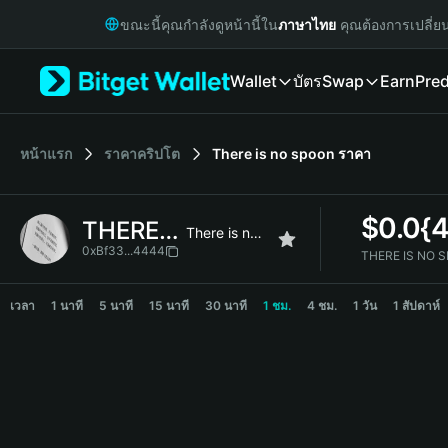
English
ขณะนี้คุณกำลังดูหน้านี้ใน
ภาษาไทย
คุณต้องการเปลี่ย
日本語
Tiếng Việt
Wallet
บัตร
Swap
Earn
Pred
Русский
Español (Latinoamérica)
Türkçe
Italiano
หน้าแรก
ราคาคริปโต
There is no spoon
ราคา
Français
Deutsch
$
0.0{4
THERE IS NO SPOON
简体中文
There is no spoon
繁體中文
0xBf33...4444
THERE IS NO S
Português (Portugal)
THERE IS NO SPOON Price Chart
Bahasa Indonesia
เวลา
1 นาที
5 นาที
15 นาที
30 นาที
1 ชม.
4 ชม.
1 วัน
1 สัปดาห์
ภาษาไทย
हिन्दी
বাংলা
Español
Português (Brasil)
Español (Argentina)