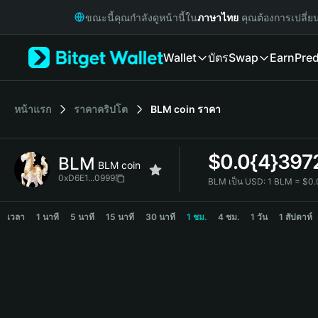
English
ขณะนี้คุณกำลังดูหน้านี้ใน
ภาษาไทย
คุณต้องการเปลี่ย
日本語
Tiếng Việt
Wallet
บัตร
Swap
Earn
Pred
Русский
Español (Latinoamérica)
Türkçe
Italiano
หน้าแรก
ราคาคริปโต
BLM coin
ราคา
Français
Deutsch
$
0.0{4}397
BLM
简体中文
BLM coin
繁體中文
0xD6E1...0999
BLM เป็น USD:
1 BLM = $0
Português (Portugal)
BLM Price Chart
Bahasa Indonesia
เวลา
1 นาที
5 นาที
15 นาที
30 นาที
1 ชม.
4 ชม.
1 วัน
1 สัปดาห์
ภาษาไทย
हिन्दी
বাংলা
Español
Português (Brasil)
Español (Argentina)