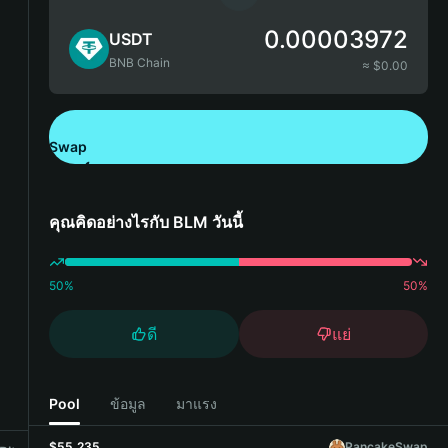
0.00003972
USDT
BNB Chain
≈ $
0.00
Swap
ดาวน์โหลด Bitget Wallet
คุณคิดอย่างไรกับ BLM วันนี้
50
%
50
%
ดี
แย่
Pool
ข้อมูล
มาแรง
$55,235
PancakeSwap