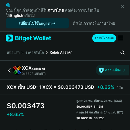
English
日本語
ขณะนี้คุณกำลังดูหน้านี้ใน
ภาษาไทย
คุณต้องการเปลี่ยนไป
ใช้
English
หรือไม่
Tiếng Việt
เปลี่ยนไปใช้English
ดำเนินการต่อในภาษาไทย
Русский
Español (Latinoamérica)
Türkçe
ดาวน์โหลดเลย
Italiano
Français
หน้าแรก
ราคาคริปโต
Xeleb AI
ราคา
Deutsch
简体中文
XCX
Xeleb AI
ความเสี่ยง
繁體中文
0xE32f...8Eaf
Português (Portugal)
Bahasa Indonesia
XCX เป็น USD:
1 XCX = $0.003473 USD
+8.65%
1วัน
ภาษาไทย
हिन्दी
สูงสุด 24 ชม.
ปริมาณ 24 ชม. (XCX)
$
0.003473
বাংলা
$
0.003567
11.16M
ต่ำสุด 24 ชม.
ปริมาณ 24 ชม.
(USDT)
+8.65%
Español
$
0.003118
38.92K
Português (Brasil)
XCX Price Chart
Español (Argentina)