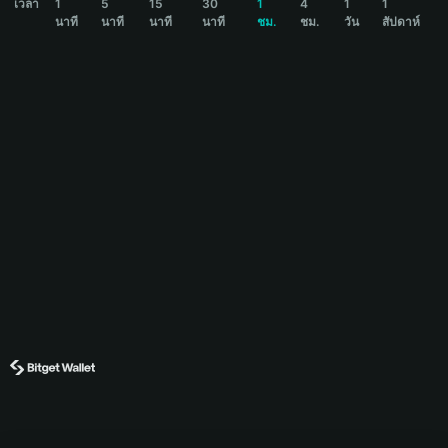
เวลา
1
5
15
30
1
4
1
1
นาที
นาที
นาที
นาที
ชม.
ชม.
วัน
สัปดาห์