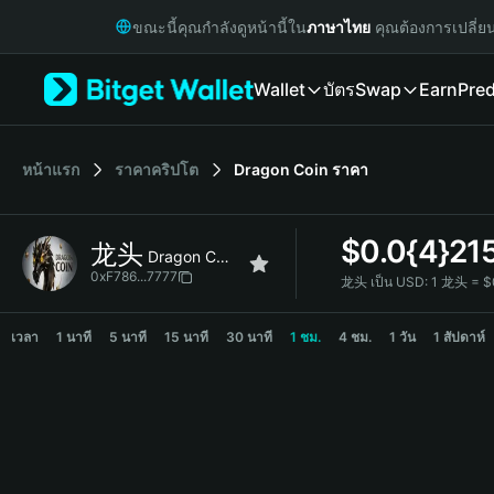
English
ขณะนี้คุณกำลังดูหน้านี้ใน
ภาษาไทย
คุณต้องการเปลี่ย
日本語
Tiếng Việt
Wallet
บัตร
Swap
Earn
Pred
Русский
Español (Latinoamérica)
Türkçe
Italiano
หน้าแรก
ราคาคริปโต
Dragon Coin
ราคา
Français
Deutsch
$
0.0{4}21
龙头
简体中文
Dragon Coin
繁體中文
0xF786...7777
龙头 เป็น USD:
1 龙头 = $
Português (Portugal)
龙头 Price Chart
Bahasa Indonesia
เวลา
1 นาที
5 นาที
15 นาที
30 นาที
1 ชม.
4 ชม.
1 วัน
1 สัปดาห์
ภาษาไทย
हिन्दी
বাংলা
Español
Português (Brasil)
Español (Argentina)