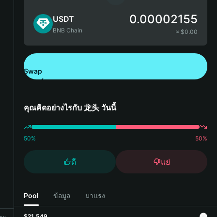
0.00002155
USDT
BNB Chain
≈ $
0.00
Swap
ดาวน์โหลด Bitget Wallet
คุณคิดอย่างไรกับ 龙头 วันนี้
50
%
50
%
ดี
แย่
Pool
ข้อมูล
มาแรง
$21,549