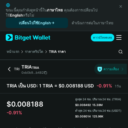
English
日本語
ขณะนี้คุณกำลังดูหน้านี้ใน
ภาษาไทย
คุณต้องการเปลี่ยนไป
ใช้
English
หรือไม่
Tiếng Việt
เปลี่ยนไปใช้English
ดำเนินการต่อในภาษาไทย
Русский
Español (Latinoamérica)
Türkçe
ดาวน์โหลดเลย
Italiano
Français
หน้าแรก
ราคาคริปโต
TRIA
ราคา
Deutsch
简体中文
TRIA
TRIA
TRI
ความเสี่ยง
繁體中文
0xb0b9...b482
Português (Portugal)
Bahasa Indonesia
TRIA เป็น USD:
1 TRIA = $0.008188 USD
-0.91%
1วัน
ภาษาไทย
हिन्दी
สูงสุด 24 ชม.
ปริมาณ 24 ชม. (TRIA)
$
0.008188
বাংলা
$
0.008492
15.38M
ต่ำสุด 24 ชม.
ปริมาณ 24 ชม.
(USDT)
-0.91%
Español
$
0.008014
125.96K
Português (Brasil)
TRIA Price Chart
Español (Argentina)