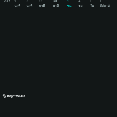
เวลา
1
5
15
30
1
4
1
1
นาที
นาที
นาที
นาที
ชม.
ชม.
วัน
สัปดาห์