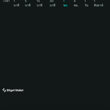
เวลา
1
5
15
30
1
4
1
1
นาที
นาที
นาที
นาที
ชม.
ชม.
วัน
สัปดาห์