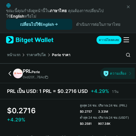
English
日本語
ขณะนี้คุณกำลังดูหน้านี้ใน
ภาษาไทย
คุณต้องการเปลี่ยนไป
ใช้
English
หรือไม่
Tiếng Việt
เปลี่ยนไปใช้English
ดำเนินการต่อในภาษาไทย
Русский
Español (Latinoamérica)
Türkçe
ดาวน์โหลดเลย
Italiano
Français
หน้าแรก
ราคาคริปโต
Perle
ราคา
Deutsch
简体中文
PRL
Perle
ความเสี่ยง
繁體中文
0xd20f...7BAc
Português (Portugal)
Bahasa Indonesia
PRL เป็น USD:
1 PRL = $0.2716 USD
+4.29%
1วัน
ภาษาไทย
हिन्दी
สูงสุด 24 ชม.
ปริมาณ 24 ชม. (PRL)
$
0.2716
বাংলা
$
0.2757
3.33M
ต่ำสุด 24 ชม.
ปริมาณ 24 ชม.
(USDT)
+4.29%
Español
$
0.2581
907.38K
Português (Brasil)
PRL Price Chart
Español (Argentina)