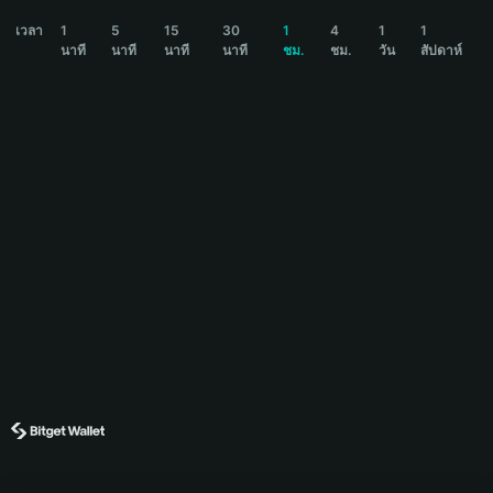
LIBRA Price Chart
เวลา
1
5
15
30
1
4
1
1
นาที
นาที
นาที
นาที
ชม.
ชม.
วัน
สัปดาห์