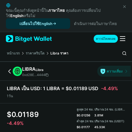
English
日本語
ขณะนี้คุณกำลังดูหน้านี้ใน
ภาษาไทย
คุณต้องการเปลี่ยนไป
ใช้
English
หรือไม่
Tiếng Việt
เปลี่ยนไปใช้English
ดำเนินการต่อในภาษาไทย
Русский
Español (Latinoamérica)
Türkçe
ดาวน์โหลดเลย
Italiano
Français
หน้าแรก
ราคาคริปโต
Libra
ราคา
Deutsch
简体中文
LIBRA
Libra
ความเสี่ยง
繁體中文
0xd28E...4444
Português (Portugal)
Bahasa Indonesia
LIBRA เป็น USD:
1 LIBRA = $0.01189 USD
-4.49%
ภาษาไทย
1วัน
हिन्दी
বাংলা
สูงสุด 24 ชม.
ปริมาณ 24 ชม. (LIBRA)
$
0.01189
Español
$
0.01256
3.81M
ต่ำสุด 24 ชม.
ปริมาณ 24 ชม.
(USDT)
-4.49%
Português (Brasil)
$
0.01177
45.33K
Español (Argentina)