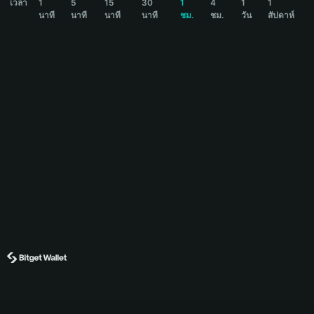
เวลา
1
5
15
30
1
4
1
1
นาที
นาที
นาที
นาที
ชม.
ชม.
วัน
สัปดาห์