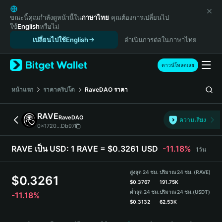
English
日本語
ขณะนี้คุณกำลังดูหน้านี้ใน
ภาษาไทย
คุณต้องการเปลี่ยนไป
ใช้
English
หรือไม่
Tiếng Việt
เปลี่ยนไปใช้English
ดำเนินการต่อในภาษาไทย
Русский
Español (Latinoamérica)
Türkçe
ดาวน์โหลดเลย
Italiano
Français
หน้าแรก
ราคาคริปโต
RaveDAO
ราคา
Deutsch
简体中文
RAVE
RaveDAO
ความเสี่ยง
繁體中文
0x1720...Db97
Português (Portugal)
Bahasa Indonesia
RAVE เป็น USD:
1 RAVE = $0.3261 USD
-11.18%
1วัน
ภาษาไทย
हिन्दी
สูงสุด 24 ชม.
ปริมาณ 24 ชม. (RAVE)
$
0.3261
বাংলা
$
0.3767
191.75K
ต่ำสุด 24 ชม.
ปริมาณ 24 ชม.
(USDT)
-11.18%
Español
$
0.3132
62.53K
Português (Brasil)
RAVE Price Chart
Español (Argentina)