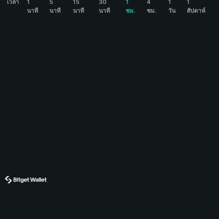
เวลา
1
5
15
30
1
4
1
1
นาที
นาที
นาที
นาที
ชม.
ชม.
วัน
สัปดาห์