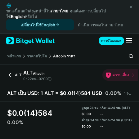
English
日本語
ขณะนี้คุณกำลังดูหน้านี้ใน
ภาษาไทย
คุณต้องการเปลี่ยนไป
ใช้
English
หรือไม่
Tiếng Việt
เปลี่ยนไปใช้English
ดำเนินการต่อในภาษาไทย
Русский
Español (Latinoamérica)
Türkçe
ดาวน์โหลดเลย
Italiano
Français
หน้าแรก
ราคาคริปโต
Altcoin
ราคา
Deutsch
简体中文
ALT
Altcoin
ALT
ความเสี่ยง
繁體中文
0x22eA...02C0
Português (Portugal)
Bahasa Indonesia
ALT เป็น USD:
1 ALT = $0.0{14}584 USD
0.00%
1วัน
ภาษาไทย
हिन्दी
สูงสุด 24 ชม.
ปริมาณ 24 ชม. (ALT)
$
0.0{14}584
বাংলা
$
0.00
--
ต่ำสุด 24 ชม.
ปริมาณ 24 ชม.
(USDT)
0.00%
Español
$
0.00
--
Português (Brasil)
ALT Price Chart
Español (Argentina)