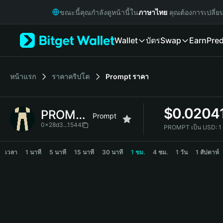
English
ขณะนี้คุณกำลังดูหน้านี้ใน
ภาษาไทย
คุณต้องการเปลี่ย
日本語
Tiếng Việt
Wallet
บัตร
Swap
Earn
Pred
Русский
Español (Latinoamérica)
Türkçe
Italiano
หน้าแรก
ราคาคริปโต
Prompt
ราคา
Français
Deutsch
$
0.0204
PROMPT
简体中文
Prompt
繁體中文
0x28d3...1544
PROMPT เป็น USD:
1
Português (Portugal)
PROMPT Price Chart
Bahasa Indonesia
เวลา
1 นาที
5 นาที
15 นาที
30 นาที
1 ชม.
4 ชม.
1 วัน
1 สัปดาห์
ภาษาไทย
हिन्दी
বাংলা
Español
Português (Brasil)
Español (Argentina)