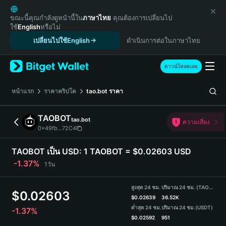
English
日本語
ขณะนี้คุณกำลังดูหน้านี้ใน
ภาษาไทย
คุณต้องการเปลี่ยนไป
ใช้
English
หรือไม่
Tiếng Việt
เปลี่ยนไปใช้English
ดำเนินการต่อในภาษาไทย
Русский
Español (Latinoamérica)
Türkçe
ดาวน์โหลดเลย
Italiano
Français
หน้าแรก
ราคาคริปโต
tao.bot
ราคา
Deutsch
简体中文
TAOBOT
tao.bot
ความเสี่ยง
繁體中文
0x49fb...72C4
Português (Portugal)
Bahasa Indonesia
TAOBOT เป็น USD:
1 TAOBOT = $0.02603 USD
ภาษาไทย
-1.37%
1วัน
हिन्दी
বাংলা
สูงสุด 24 ชม.
ปริมาณ 24 ชม. (TAOBOT)
$
0.02603
Español
$
0.02639
36.52K
ต่ำสุด 24 ชม.
ปริมาณ 24 ชม.
(USDT)
-1.37%
Português (Brasil)
$
0.02592
951
Español (Argentina)