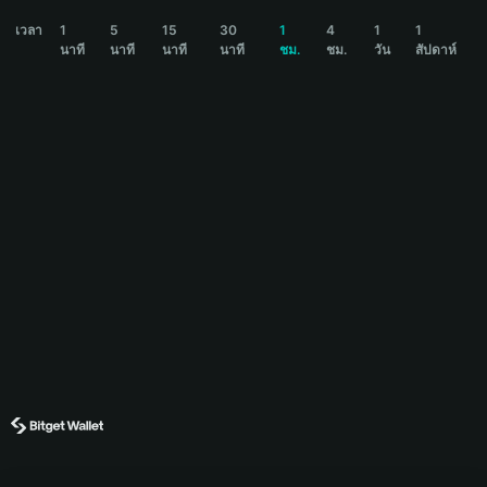
TAOBOT Price Chart
เวลา
1
5
15
30
1
4
1
1
นาที
นาที
นาที
นาที
ชม.
ชม.
วัน
สัปดาห์