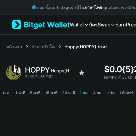
English
ขณะนี้คุณกำลังดูหน้านี้ใน
ภาษาไทย
คุณต้องการเปลี่ย
日本語
Tiếng Việt
Wallet
บัตร
Swap
Earn
Pred
Русский
Español (Latinoamérica)
Türkçe
Italiano
หน้าแรก
ราคาคริปโต
Hoppy(HOPPY)
ราคา
Français
Deutsch
$
0.0{5
HOPPY
简体中文
Hoppy(HOPPY)
繁體中文
0x6e79...6615
HOPPY เป็น USD:
Português (Portugal)
HOPPY Price Chart
Bahasa Indonesia
เวลา
1 นาที
5 นาที
15 นาที
30 นาที
1 ชม.
4 ชม.
1 วัน
1 สัปดาห์
ภาษาไทย
हिन्दी
বাংলা
Español
Português (Brasil)
Español (Argentina)