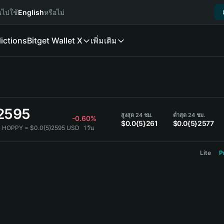
นไปใช้
English
หรือไม่
ictions
Bitget Wallet X
เพิ่มเติม
}2595
สูงสุด 24 ชม.
ต่ำสุด 24 ชม.
-0.60%
$0.0{5}261
$0.0{5}2577
1 HOPPY = $0.0{5}2595 USD
1วัน
Lite
P