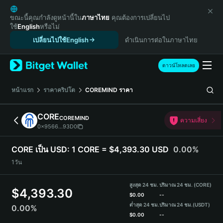
English
日本語
ขณะนี้คุณกำลังดูหน้านี้ใน
ภาษาไทย
คุณต้องการเปลี่ยนไป
ใช้
English
หรือไม่
Tiếng Việt
เปลี่ยนไปใช้English
ดำเนินการต่อในภาษาไทย
Русский
Español (Latinoamérica)
Türkçe
ดาวน์โหลดเลย
Italiano
Français
หน้าแรก
ราคาคริปโต
COREMIND
ราคา
Deutsch
简体中文
CORE
COREMIND
ความเสี่ยง
繁體中文
0x9566...93D0
Português (Portugal)
Bahasa Indonesia
CORE เป็น USD:
1 CORE = $4,393.30 USD
0.00%
ภาษาไทย
1วัน
हिन्दी
বাংলা
สูงสุด 24 ชม.
ปริมาณ 24 ชม. (CORE)
$
4,393.30
Español
$
0.00
--
ต่ำสุด 24 ชม.
ปริมาณ 24 ชม.
(USDT)
0.00%
Português (Brasil)
$
0.00
--
Español (Argentina)