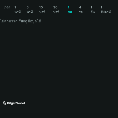
CORE Price Chart
เวลา
1
5
15
30
1
4
1
1
นาที
นาที
นาที
นาที
ชม.
ชม.
วัน
สัปดาห์
ไม่สามารถเรียกดูข้อมูลได้