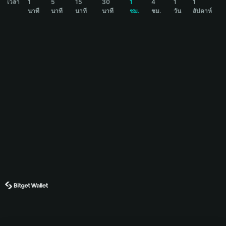
เวลา
1
5
15
30
1
4
1
1
นาที
นาที
นาที
นาที
ชม.
ชม.
วัน
สัปดาห์