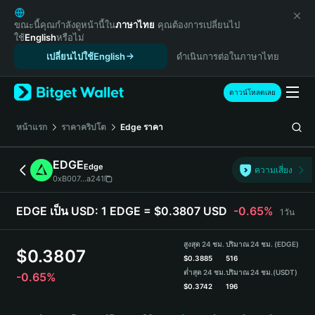
English
日本語
ขณะนี้คุณกำลังดูหน้านี้ใน
ภาษาไทย
คุณต้องการเปลี่ยนไป
ใช้
English
หรือไม่
Tiếng Việt
เปลี่ยนไปใช้English
ดำเนินการต่อในภาษาไทย
Русский
Español (Latinoamérica)
Türkçe
ดาวน์โหลดเลย
Italiano
Français
หน้าแรก
ราคาคริปโต
Edge
ราคา
Deutsch
简体中文
EDGE
Edge
ความเสี่ยง
繁體中文
0xB007...a241
Português (Portugal)
Bahasa Indonesia
EDGE เป็น USD:
1 EDGE = $0.3807 USD
-0.65%
1วัน
ภาษาไทย
हिन्दी
สูงสุด 24 ชม.
ปริมาณ 24 ชม. (EDGE)
$
0.3807
বাংলা
$
0.3885
516
ต่ำสุด 24 ชม.
ปริมาณ 24 ชม.
(USDT)
-0.65%
Español
$
0.3742
196
Português (Brasil)
EDGE Price Chart
Español (Argentina)